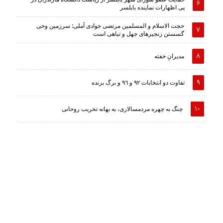
پی اظهارات نماینده بابلسر
حجت الاسلام و المسلمین مرتضی جوادی آملی: سرزمین وحى
گسستن زنجیرهاى جهل و تباهى است
مدیرانِ خفته
تفاوت دو انتخابات ٩٢ و ٩٦ و برگ برنده
چنگ به چهره مردمسالاری، به بهانه تخریب روحانی