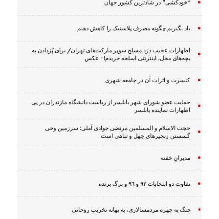
“خودکشی” در شادترین کشور جهان
یاد بگیریم چگونه مصرف پلاستیک را کاهش دهیم
اظهارات عجیب دزد مسلح سوپر مارکت‌های تهران/ برای پُزدادن به
بچه‌های محل، اینترنتی اسلحه خریدم!+ عکس
کنسرت و اثرات آن در جامعه شهری
حمایت عضو شورای شهر بابلسر از ریاست دانشگاه مازندران در پی
اظهارات نماینده بابلسر
حجت الاسلام و المسلمین مرتضی جوادی آملی: سرزمین وحى
گسستن زنجیرهاى جهل و تباهى است
مدیرانِ خفته
تفاوت دو انتخابات ٩٢ و ٩٦ و برگ برنده
چنگ به چهره مردمسالاری، به بهانه تخریب روحانی