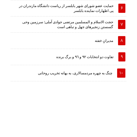
حمایت عضو شورای شهر بابلسر از ریاست دانشگاه مازندران در
پی اظهارات نماینده بابلسر
حجت الاسلام و المسلمین مرتضی جوادی آملی: سرزمین وحى
گسستن زنجیرهاى جهل و تباهى است
مدیرانِ خفته
تفاوت دو انتخابات ٩٢ و ٩٦ و برگ برنده
چنگ به چهره مردمسالاری، به بهانه تخریب روحانی