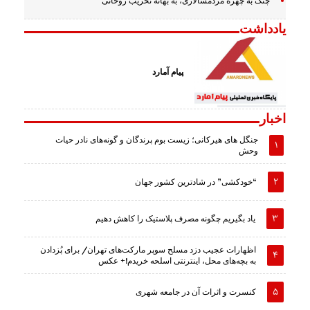
چنگ به چهره مردمسالاری، به بهانه تخریب روحانی
یادداشت
پیام آمارد
اخبار
جنگل های هیرکانی؛ زیست بوم پرندگان و گونه‌های نادر حیات
وحش
“خودکشی” در شادترین کشور جهان
یاد بگیریم چگونه مصرف پلاستیک را کاهش دهیم
اظهارات عجیب دزد مسلح سوپر مارکت‌های تهران/ برای پُزدادن
به بچه‌های محل، اینترنتی اسلحه خریدم!+ عکس
کنسرت و اثرات آن در جامعه شهری