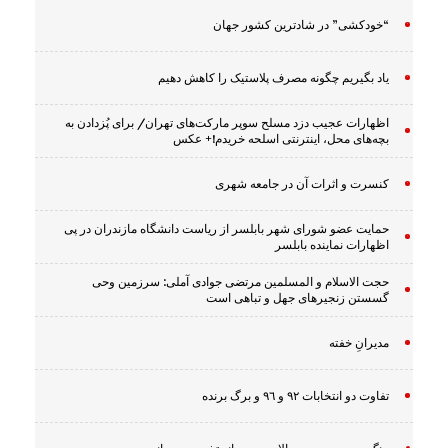
“خودکشی” در شادترین کشور جهان
یاد بگیریم چگونه مصرف پلاستیک را کاهش دهیم
اظهارات عجیب دزد مسلح سوپر مارکت‌های تهران/ برای پُزدادن به
بچه‌های محل، اینترنتی اسلحه خریدم!+ عکس
کنسرت و اثرات آن در جامعه شهری
حمایت عضو شورای شهر بابلسر از ریاست دانشگاه مازندران در پی
اظهارات نماینده بابلسر
حجت الاسلام و المسلمین مرتضی جوادی آملی: سرزمین وحى
گسستن زنجیرهاى جهل و تباهى است
مدیرانِ خفته
تفاوت دو انتخابات ٩٢ و ٩٦ و برگ برنده