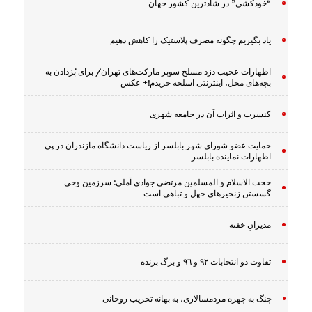
“خودکشی” در شادترین کشور جهان
یاد بگیریم چگونه مصرف پلاستیک را کاهش دهیم
اظهارات عجیب دزد مسلح سوپر مارکت‌های تهران/ برای پُزدادن به
بچه‌های محل، اینترنتی اسلحه خریدم!+ عکس
کنسرت و اثرات آن در جامعه شهری
حمایت عضو شورای شهر بابلسر از ریاست دانشگاه مازندران در پی
اظهارات نماینده بابلسر
حجت الاسلام و المسلمین مرتضی جوادی آملی: سرزمین وحى
گسستن زنجیرهاى جهل و تباهى است
مدیرانِ خفته
تفاوت دو انتخابات ٩٢ و ٩٦ و برگ برنده
چنگ به چهره مردمسالاری، به بهانه تخریب روحانی