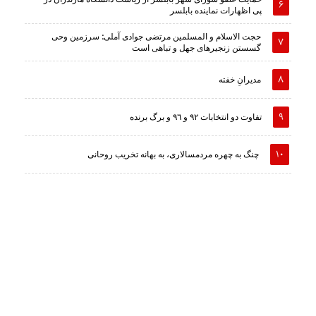
پی اظهارات نماینده بابلسر
حجت الاسلام و المسلمین مرتضی جوادی آملی: سرزمین وحى
گسستن زنجیرهاى جهل و تباهى است
مدیرانِ خفته
تفاوت دو انتخابات ٩٢ و ٩٦ و برگ برنده
چنگ به چهره مردمسالاری، به بهانه تخریب روحانی