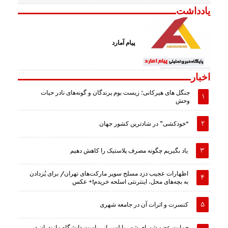
یادداشت
پیام آمارد
اخبار
جنگل های هیرکانی؛ زیست بوم پرندگان و گونه‌های نادر حیات
وحش
“خودکشی” در شادترین کشور جهان
یاد بگیریم چگونه مصرف پلاستیک را کاهش دهیم
اظهارات عجیب دزد مسلح سوپر مارکت‌های تهران/ برای پُزدادن
به بچه‌های محل، اینترنتی اسلحه خریدم!+ عکس
کنسرت و اثرات آن در جامعه شهری
حمایت عضو شورای شهر بابلسر از ریاست دانشگاه مازندران در