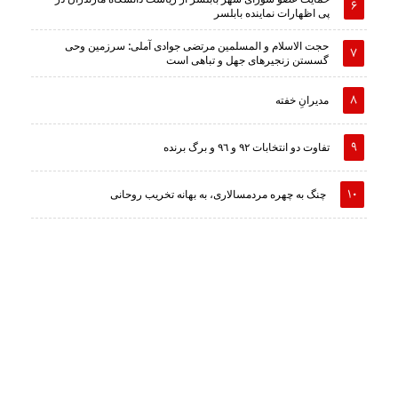
پی اظهارات نماینده بابلسر
حجت الاسلام و المسلمین مرتضی جوادی آملی: سرزمین وحى
گسستن زنجیرهاى جهل و تباهى است
مدیرانِ خفته
تفاوت دو انتخابات ٩٢ و ٩٦ و برگ برنده
چنگ به چهره مردمسالاری، به بهانه تخریب روحانی