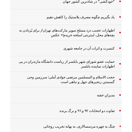
“خودکشی” در شادترین کشور جهان
یاد بگیریم چگونه مصرف پلاستیک را کاهش دهیم
اظهارات عجیب دزد مسلح سوپر مارکت‌های تهران/ برای پُزدادن به
بچه‌های محل، اینترنتی اسلحه خریدم!+ عکس
کنسرت و اثرات آن در جامعه شهری
حمایت عضو شورای شهر بابلسر از ریاست دانشگاه مازندران در پی
اظهارات نماینده بابلسر
حجت الاسلام و المسلمین مرتضی جوادی آملی: سرزمین وحى
گسستن زنجیرهاى جهل و تباهى است
مدیرانِ خفته
تفاوت دو انتخابات ٩٢ و ٩٦ و برگ برنده
چنگ به چهره مردمسالاری، به بهانه تخریب روحانی