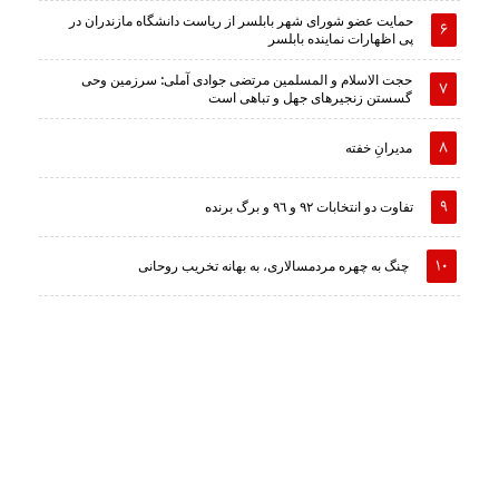
حمایت عضو شورای شهر بابلسر از ریاست دانشگاه مازندران در
پی اظهارات نماینده بابلسر
حجت الاسلام و المسلمین مرتضی جوادی آملی: سرزمین وحى
گسستن زنجیرهاى جهل و تباهى است
مدیرانِ خفته
تفاوت دو انتخابات ٩٢ و ٩٦ و برگ برنده
چنگ به چهره مردمسالاری، به بهانه تخریب روحانی