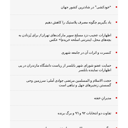
“خودکشی” در شادترین کشور جهان
یاد بگیریم چگونه مصرف پلاستیک را کاهش دهیم
اظهارات عجیب دزد مسلح سوپر مارکت‌های تهران/ برای پُزدادن به
بچه‌های محل، اینترنتی اسلحه خریدم!+ عکس
کنسرت و اثرات آن در جامعه شهری
حمایت عضو شورای شهر بابلسر از ریاست دانشگاه مازندران در پی
اظهارات نماینده بابلسر
حجت الاسلام و المسلمین مرتضی جوادی آملی: سرزمین وحى
گسستن زنجیرهاى جهل و تباهى است
مدیرانِ خفته
تفاوت دو انتخابات ٩٢ و ٩٦ و برگ برنده