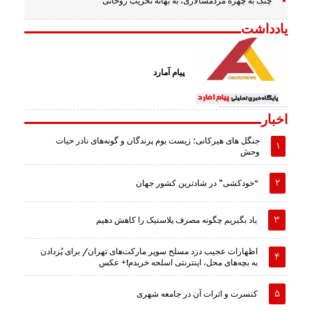
چنگ به چهره مردمسالاری، به بهانه تخریب روحانی
یادداشت
پیام آمارد
اخبار
جنگل های هیرکانی؛ زیست بوم پرندگان و گونه‌های نادر حیات
وحش
“خودکشی” در شادترین کشور جهان
یاد بگیریم چگونه مصرف پلاستیک را کاهش دهیم
اظهارات عجیب دزد مسلح سوپر مارکت‌های تهران/ برای پُزدادن
به بچه‌های محل، اینترنتی اسلحه خریدم!+ عکس
کنسرت و اثرات آن در جامعه شهری