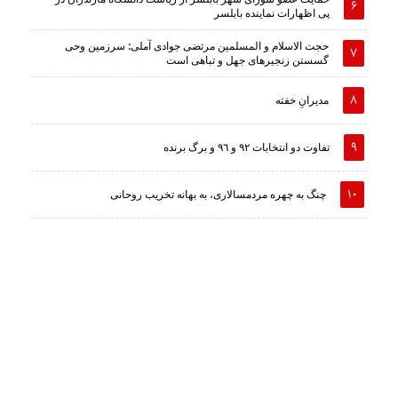
پی اظهارات نماینده بابلسر
حجت الاسلام و المسلمین مرتضی جوادی آملی: سرزمین وحى
گسستن زنجیرهاى جهل و تباهى است
مدیرانِ خفته
تفاوت دو انتخابات ٩٢ و ٩٦ و برگ برنده
چنگ به چهره مردمسالاری، به بهانه تخریب روحانی