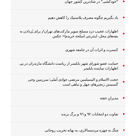
“خودکشی” در شادترین کشور جهان
یاد بگیریم چگونه مصرف پلاستیک را کاهش دهیم
اظهارات عجیب دزد مسلح سوپر مارکت‌های تهران/ برای پُزدادن به
بچه‌های محل، اینترنتی اسلحه خریدم!+ عکس
کنسرت و اثرات آن در جامعه شهری
حمایت عضو شورای شهر بابلسر از ریاست دانشگاه مازندران در پی
اظهارات نماینده بابلسر
حجت الاسلام و المسلمین مرتضی جوادی آملی: سرزمین وحى
گسستن زنجیرهاى جهل و تباهى است
مدیرانِ خفته
تفاوت دو انتخابات ٩٢ و ٩٦ و برگ برنده
چنگ به چهره مردمسالاری، به بهانه تخریب روحانی