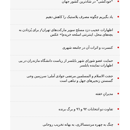
“خودکشی” در شادترین کشور جهان
یاد بگیریم چگونه مصرف پلاستیک را کاهش دهیم
اظهارات عجیب دزد مسلح سوپر مارکت‌های تهران/ برای پُزدادن به
بچه‌های محل، اینترنتی اسلحه خریدم!+ عکس
کنسرت و اثرات آن در جامعه شهری
حمایت عضو شورای شهر بابلسر از ریاست دانشگاه مازندران در پی
اظهارات نماینده بابلسر
حجت الاسلام و المسلمین مرتضی جوادی آملی: سرزمین وحى
گسستن زنجیرهاى جهل و تباهى است
مدیرانِ خفته
تفاوت دو انتخابات ٩٢ و ٩٦ و برگ برنده
چنگ به چهره مردمسالاری، به بهانه تخریب روحانی