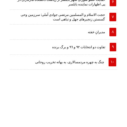
پی اظهارات نماینده بابلسر
حجت الاسلام و المسلمین مرتضی جوادی آملی: سرزمین وحى
گسستن زنجیرهاى جهل و تباهى است
مدیرانِ خفته
تفاوت دو انتخابات ٩٢ و ٩٦ و برگ برنده
چنگ به چهره مردمسالاری، به بهانه تخریب روحانی