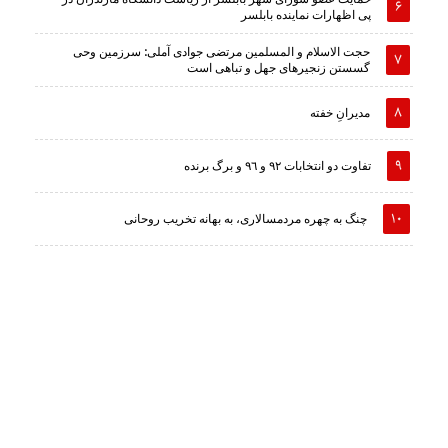
پی اظهارات نماینده بابلسر
حجت الاسلام و المسلمین مرتضی جوادی آملی: سرزمین وحى
گسستن زنجیرهاى جهل و تباهى است
مدیرانِ خفته
تفاوت دو انتخابات ٩٢ و ٩٦ و برگ برنده
چنگ به چهره مردمسالاری، به بهانه تخریب روحانی