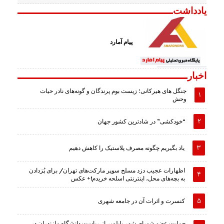
یادداشت
پیام آمارد
اخبار
جنگل های هیرکانی؛ زیست بوم پرندگان و گونه‌های نادر حیات
وحش
“خودکشی” در شادترین کشور جهان
یاد بگیریم چگونه مصرف پلاستیک را کاهش دهیم
اظهارات عجیب دزد مسلح سوپر مارکت‌های تهران/ برای پُزدادن
به بچه‌های محل، اینترنتی اسلحه خریدم!+ عکس
کنسرت و اثرات آن در جامعه شهری
حمایت عضو شورای شهر بابلسر از ریاست دانشگاه مازندران در