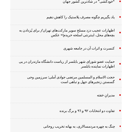
“خودکشی” در شادترین کشور جهان
یاد بگیریم چگونه مصرف پلاستیک را کاهش دهیم
اظهارات عجیب دزد مسلح سوپر مارکت‌های تهران/ برای پُزدادن به
بچه‌های محل، اینترنتی اسلحه خریدم!+ عکس
کنسرت و اثرات آن در جامعه شهری
حمایت عضو شورای شهر بابلسر از ریاست دانشگاه مازندران در پی
اظهارات نماینده بابلسر
حجت الاسلام و المسلمین مرتضی جوادی آملی: سرزمین وحى
گسستن زنجیرهاى جهل و تباهى است
مدیرانِ خفته
تفاوت دو انتخابات ٩٢ و ٩٦ و برگ برنده
چنگ به چهره مردمسالاری، به بهانه تخریب روحانی