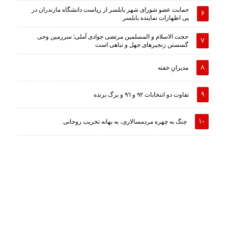
حمایت عضو شورای شهر بابلسر از ریاست دانشگاه مازندران در
پی اظهارات نماینده بابلسر
حجت الاسلام و المسلمین مرتضی جوادی آملی: سرزمین وحى
گسستن زنجیرهاى جهل و تباهى است
مدیرانِ خفته
تفاوت دو انتخابات ٩٢ و ٩٦ و برگ برنده
چنگ به چهره مردمسالاری، به بهانه تخریب روحانی