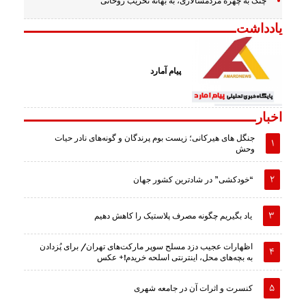
چنگ به چهره مردمسالاری، به بهانه تخریب روحانی
یادداشت
پیام آمارد
اخبار
جنگل های هیرکانی؛ زیست بوم پرندگان و گونه‌های نادر حیات
وحش
“خودکشی” در شادترین کشور جهان
یاد بگیریم چگونه مصرف پلاستیک را کاهش دهیم
اظهارات عجیب دزد مسلح سوپر مارکت‌های تهران/ برای پُزدادن
به بچه‌های محل، اینترنتی اسلحه خریدم!+ عکس
کنسرت و اثرات آن در جامعه شهری