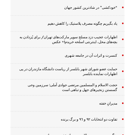
“خودکشی” در شادترین کشور جهان
یاد بگیریم چگونه مصرف پلاستیک را کاهش دهیم
اظهارات عجیب دزد مسلح سوپر مارکت‌های تهران/ برای پُزدادن به
بچه‌های محل، اینترنتی اسلحه خریدم!+ عکس
کنسرت و اثرات آن در جامعه شهری
حمایت عضو شورای شهر بابلسر از ریاست دانشگاه مازندران در پی
اظهارات نماینده بابلسر
حجت الاسلام و المسلمین مرتضی جوادی آملی: سرزمین وحى
گسستن زنجیرهاى جهل و تباهى است
مدیرانِ خفته
تفاوت دو انتخابات ٩٢ و ٩٦ و برگ برنده