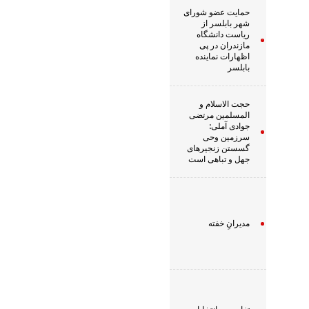
حمایت عضو شورای
شهر بابلسر از
ریاست دانشگاه
مازندران در پی
اظهارات نماینده
بابلسر
حجت الاسلام و
المسلمین مرتضی
جوادی آملی:
سرزمین وحى
گسستن زنجیرهاى
جهل و تباهى است
مدیرانِ خفته