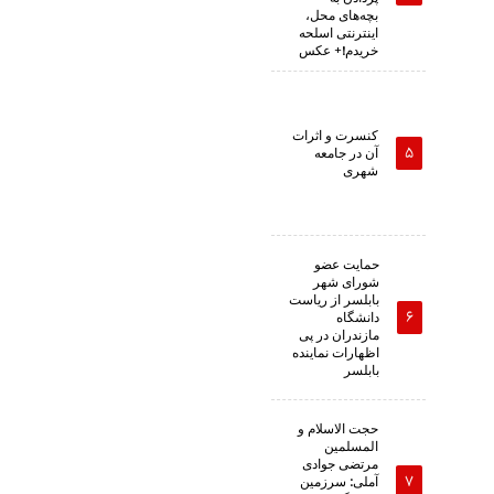
بچه‌های محل،
اینترنتی اسلحه
خریدم!+ عکس
کنسرت و اثرات
آن در جامعه
شهری
حمایت عضو
شورای شهر
بابلسر از ریاست
دانشگاه
مازندران در پی
اظهارات نماینده
بابلسر
حجت الاسلام و
المسلمین
مرتضی جوادی
آملی: سرزمین