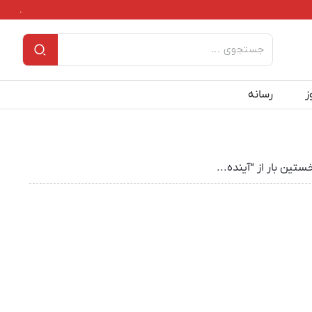
.
ز
رسانه
ین بار از “آینده...