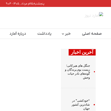
پنجشنبه,۱۵ام مرداد , ۱۴۰۵ - ۹:۰۴
صفحه اصلی
خبر
یادداشت
درباره آمارد
آخرین اخبار
جنگل های هیرکانی؛
زیست بوم پرندگان و
گونه‌های نادر حیات
وحش
“خودکشی” در
شادترین کشور
جهان