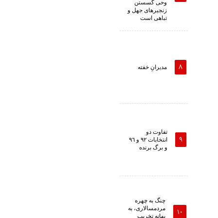
وحى گسستن
زنجیرهاى جهل و
تباهى است
مدیرانِ خفته
تفاوت دو
انتخابات ٩٢ و ٩٦
و برگ برنده
چنگ به چهره
مردمسالاری، به
بهانه تخریب