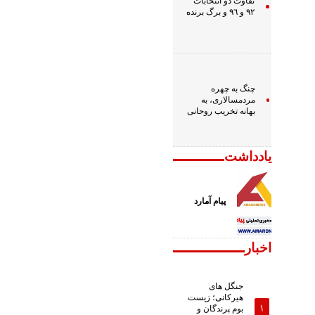
تفاوت دو انتخابات
٩٢ و ٩٦ و برگ برنده
چنگ به چهره
مردمسالاری، به
بهانه تخریب روحانی
یادداشت
پیام آمارد
اخبار
جنگل های
هیرکانی؛ زیست
بوم پرندگان و