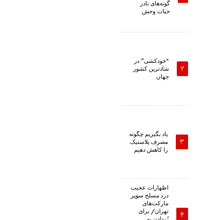
گونه‌های نادر
حیات وحش
“خودکشی” در
شادترین کشور
جهان
یاد بگیریم چگونه
مصرف پلاستیک
را کاهش دهیم
اظهارات عجیب
دزد مسلح سوپر
مارکت‌های
تهران/ برای
پُزدادن به