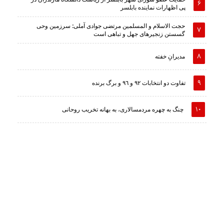
پی اظهارات نماینده بابلسر
حجت الاسلام و المسلمین مرتضی جوادی آملی: سرزمین وحى
گسستن زنجیرهاى جهل و تباهى است
مدیرانِ خفته
تفاوت دو انتخابات ٩٢ و ٩٦ و برگ برنده
چنگ به چهره مردمسالاری، به بهانه تخریب روحانی