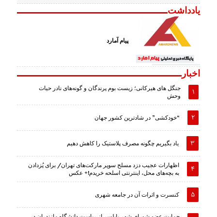
یادداشت
پیام آمارد
اخبار
جنگل های هیرکانی؛ زیست بوم پرندگان و گونه‌های نادر حیات
وحش
“خودکشی” در شادترین کشور جهان
یاد بگیریم چگونه مصرف پلاستیک را کاهش دهیم
اظهارات عجیب دزد مسلح سوپر مارکت‌های تهران/ برای پُزدادن
به بچه‌های محل، اینترنتی اسلحه خریدم!+ عکس
کنسرت و اثرات آن در جامعه شهری
حمایت عضو شورای شهر بابلسر از ریاست دانشگاه مازندران در