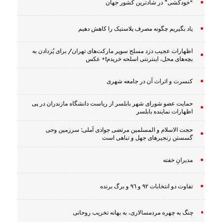
“خودکشی” در شادترین کشور جهان
یاد بگیریم چگونه مصرف پلاستیک را کاهش دهیم
اظهارات عجیب دزد مسلح سوپر مارکت‌های تهران/ برای پُزدادن به
بچه‌های محل، اینترنتی اسلحه خریدم!+ عکس
کنسرت و اثرات آن در جامعه شهری
حمایت عضو شورای شهر بابلسر از ریاست دانشگاه مازندران در پی
اظهارات نماینده بابلسر
حجت الاسلام و المسلمین مرتضی جوادی آملی: سرزمین وحى
گسستن زنجیرهاى جهل و تباهى است
مدیرانِ خفته
تفاوت دو انتخابات ٩٢ و ٩٦ و برگ برنده
چنگ به چهره مردمسالاری، به بهانه تخریب روحانی