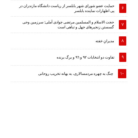
حمایت عضو شورای شهر بابلسر از ریاست دانشگاه مازندران در
پی اظهارات نماینده بابلسر
حجت الاسلام و المسلمین مرتضی جوادی آملی: سرزمین وحى
گسستن زنجیرهاى جهل و تباهى است
مدیرانِ خفته
تفاوت دو انتخابات ٩٢ و ٩٦ و برگ برنده
چنگ به چهره مردمسالاری، به بهانه تخریب روحانی