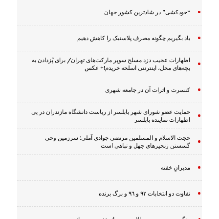
“خودکشی” در شادترین کشور جهان
یاد بگیریم چگونه مصرف پلاستیک را کاهش دهیم
اظهارات عجیب دزد مسلح سوپر مارکت‌های تهران/ برای پُزدادن به
بچه‌های محل، اینترنتی اسلحه خریدم!+ عکس
کنسرت و اثرات آن در جامعه شهری
حمایت عضو شورای شهر بابلسر از ریاست دانشگاه مازندران در پی
اظهارات نماینده بابلسر
حجت الاسلام و المسلمین مرتضی جوادی آملی: سرزمین وحى
گسستن زنجیرهاى جهل و تباهى است
مدیرانِ خفته
تفاوت دو انتخابات ٩٢ و ٩٦ و برگ برنده