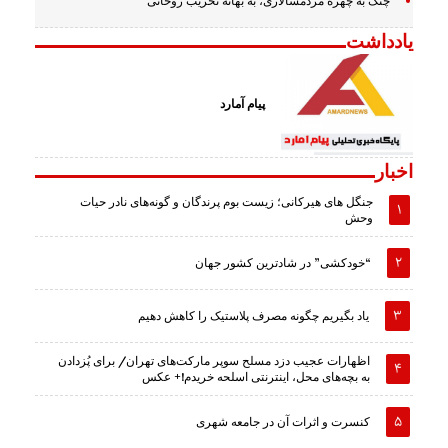
چنگ به چهره مردمسالاری، به بهانه تخریب روحانی
یادداشت
پیام آمارد
اخبار
جنگل های هیرکانی؛ زیست بوم پرندگان و گونه‌های نادر حیات
وحش
“خودکشی” در شادترین کشور جهان
یاد بگیریم چگونه مصرف پلاستیک را کاهش دهیم
اظهارات عجیب دزد مسلح سوپر مارکت‌های تهران/ برای پُزدادن
به بچه‌های محل، اینترنتی اسلحه خریدم!+ عکس
کنسرت و اثرات آن در جامعه شهری