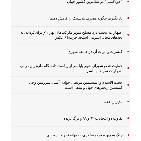
“خودکشی” در شادترین کشور جهان
یاد بگیریم چگونه مصرف پلاستیک را کاهش دهیم
اظهارات عجیب دزد مسلح سوپر مارکت‌های تهران/ برای پُزدادن به
بچه‌های محل، اینترنتی اسلحه خریدم!+ عکس
کنسرت و اثرات آن در جامعه شهری
حمایت عضو شورای شهر بابلسر از ریاست دانشگاه مازندران در پی
اظهارات نماینده بابلسر
حجت الاسلام و المسلمین مرتضی جوادی آملی: سرزمین وحى
گسستن زنجیرهاى جهل و تباهى است
مدیرانِ خفته
تفاوت دو انتخابات ٩٢ و ٩٦ و برگ برنده
چنگ به چهره مردمسالاری، به بهانه تخریب روحانی