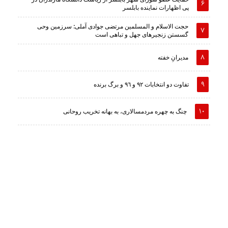
پی اظهارات نماینده بابلسر
حجت الاسلام و المسلمین مرتضی جوادی آملی: سرزمین وحى
گسستن زنجیرهاى جهل و تباهى است
مدیرانِ خفته
تفاوت دو انتخابات ٩٢ و ٩٦ و برگ برنده
چنگ به چهره مردمسالاری، به بهانه تخریب روحانی