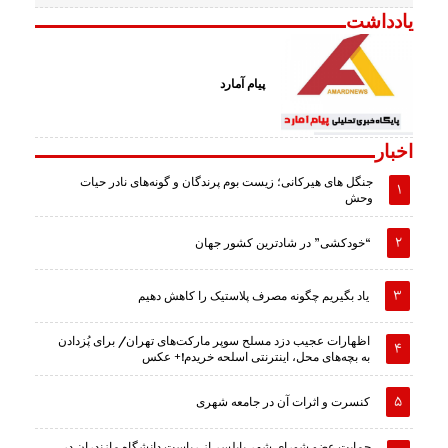
یادداشت
پیام آمارد
اخبار
جنگل های هیرکانی؛ زیست بوم پرندگان و گونه‌های نادر حیات
وحش
“خودکشی” در شادترین کشور جهان
یاد بگیریم چگونه مصرف پلاستیک را کاهش دهیم
اظهارات عجیب دزد مسلح سوپر مارکت‌های تهران/ برای پُزدادن
به بچه‌های محل، اینترنتی اسلحه خریدم!+ عکس
کنسرت و اثرات آن در جامعه شهری
حمایت عضو شورای شهر بابلسر از ریاست دانشگاه مازندران در