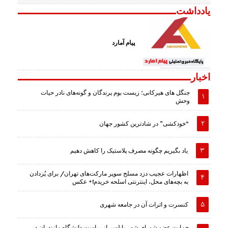
یادداشت
پیام آمارد
اخبار
جنگل های هیرکانی؛ زیست بوم پرندگان و گونه‌های نادر حیات
وحش
“خودکشی” در شادترین کشور جهان
یاد بگیریم چگونه مصرف پلاستیک را کاهش دهیم
اظهارات عجیب دزد مسلح سوپر مارکت‌های تهران/ برای پُزدادن
به بچه‌های محل، اینترنتی اسلحه خریدم!+ عکس
کنسرت و اثرات آن در جامعه شهری
حمایت عضو شورای شهر بابلسر از ریاست دانشگاه مازندران در