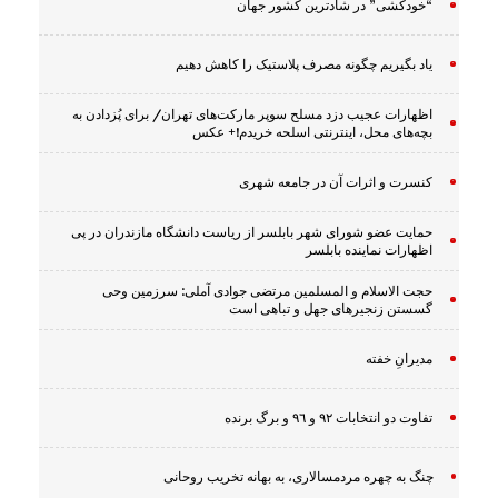
“خودکشی” در شادترین کشور جهان
یاد بگیریم چگونه مصرف پلاستیک را کاهش دهیم
اظهارات عجیب دزد مسلح سوپر مارکت‌های تهران/ برای پُزدادن به
بچه‌های محل، اینترنتی اسلحه خریدم!+ عکس
کنسرت و اثرات آن در جامعه شهری
حمایت عضو شورای شهر بابلسر از ریاست دانشگاه مازندران در پی
اظهارات نماینده بابلسر
حجت الاسلام و المسلمین مرتضی جوادی آملی: سرزمین وحى
گسستن زنجیرهاى جهل و تباهى است
مدیرانِ خفته
تفاوت دو انتخابات ٩٢ و ٩٦ و برگ برنده
چنگ به چهره مردمسالاری، به بهانه تخریب روحانی