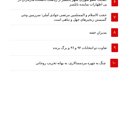
پی اظهارات نماینده بابلسر
حجت الاسلام و المسلمین مرتضی جوادی آملی: سرزمین وحى
گسستن زنجیرهاى جهل و تباهى است
مدیرانِ خفته
تفاوت دو انتخابات ٩٢ و ٩٦ و برگ برنده
چنگ به چهره مردمسالاری، به بهانه تخریب روحانی