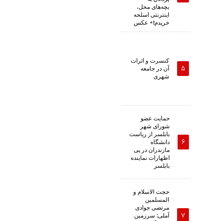
بچه‌های محل،
اینترنتی اسلحه
خریدم!+ عکس
کنسرت و اثرات
آن در جامعه
شهری
حمایت عضو
شورای شهر
بابلسر از ریاست
دانشگاه
مازندران در پی
اظهارات نماینده
بابلسر
حجت الاسلام و
المسلمین
مرتضی جوادی
آملی: سرزمین