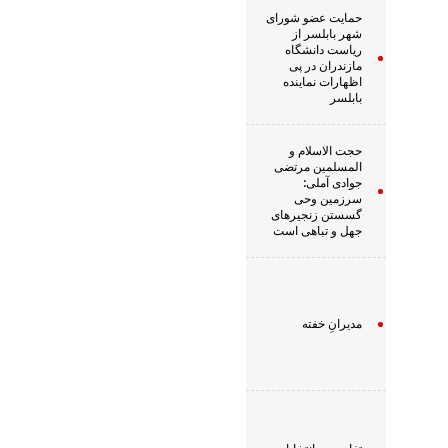
حمایت عضو شورای
شهر بابلسر از
ریاست دانشگاه
مازندران در پی
اظهارات نماینده
بابلسر
حجت الاسلام و
المسلمین مرتضی
جوادی آملی:
سرزمین وحى
گسستن زنجیرهاى
جهل و تباهى است
مدیرانِ خفته