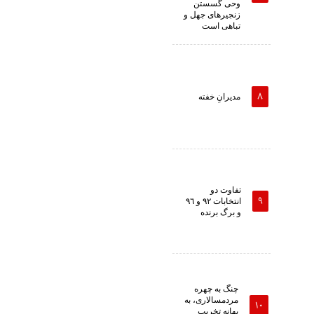
وحى گسستن
زنجیرهاى جهل و
تباهى است
مدیرانِ خفته
تفاوت دو
انتخابات ٩٢ و ٩٦
و برگ برنده
چنگ به چهره
مردمسالاری، به
بهانه تخریب