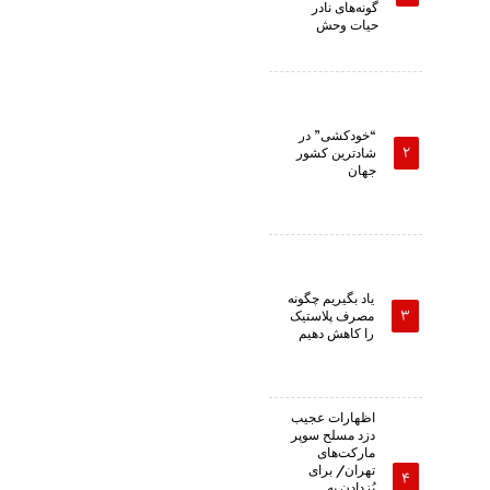
گونه‌های نادر
حیات وحش
“خودکشی” در
شادترین کشور
جهان
یاد بگیریم چگونه
مصرف پلاستیک
را کاهش دهیم
اظهارات عجیب
دزد مسلح سوپر
مارکت‌های
تهران/ برای
پُزدادن به