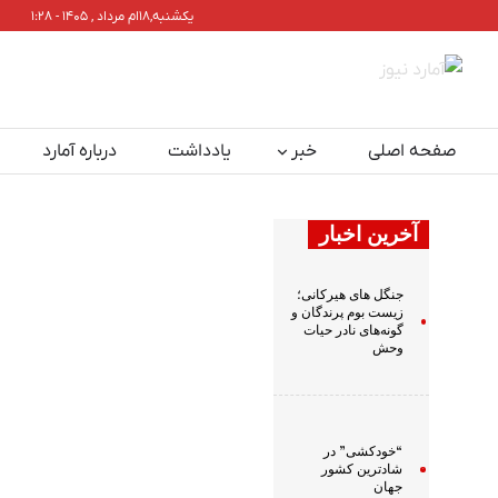
یکشنبه,۱۸ام مرداد , ۱۴۰۵ - ۱:۲۸
صفحه اصلی
خبر
یادداشت
درباره آمارد
آخرین اخبار
جنگل های هیرکانی؛
زیست بوم پرندگان و
گونه‌های نادر حیات
وحش
“خودکشی” در
شادترین کشور
جهان