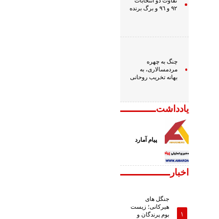
تفاوت دو انتخابات
٩٢ و ٩٦ و برگ برنده
چنگ به چهره
مردمسالاری، به
بهانه تخریب روحانی
یادداشت
پیام آمارد
اخبار
جنگل های
هیرکانی؛ زیست
بوم پرندگان و