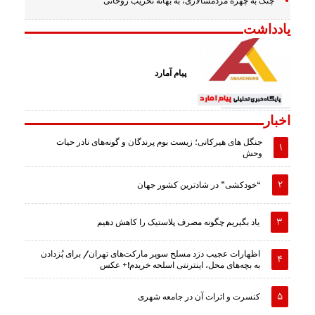
چنگ به چهره مردمسالاری، به بهانه تخریب روحانی
یادداشت
پیام آمارد
اخبار
جنگل های هیرکانی؛ زیست بوم پرندگان و گونه‌های نادر حیات
وحش
“خودکشی” در شادترین کشور جهان
یاد بگیریم چگونه مصرف پلاستیک را کاهش دهیم
اظهارات عجیب دزد مسلح سوپر مارکت‌های تهران/ برای پُزدادن
به بچه‌های محل، اینترنتی اسلحه خریدم!+ عکس
کنسرت و اثرات آن در جامعه شهری