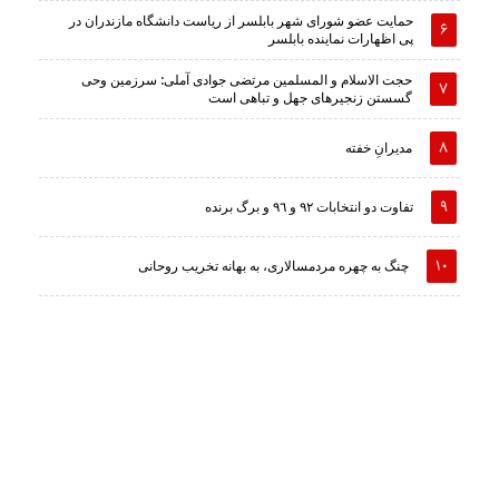
حمایت عضو شورای شهر بابلسر از ریاست دانشگاه مازندران در
پی اظهارات نماینده بابلسر
حجت الاسلام و المسلمین مرتضی جوادی آملی: سرزمین وحى
گسستن زنجیرهاى جهل و تباهى است
مدیرانِ خفته
تفاوت دو انتخابات ٩٢ و ٩٦ و برگ برنده
چنگ به چهره مردمسالاری، به بهانه تخریب روحانی