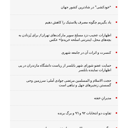
“خودکشی” در شادترین کشور جهان
یاد بگیریم چگونه مصرف پلاستیک را کاهش دهیم
اظهارات عجیب دزد مسلح سوپر مارکت‌های تهران/ برای پُزدادن به
بچه‌های محل، اینترنتی اسلحه خریدم!+ عکس
کنسرت و اثرات آن در جامعه شهری
حمایت عضو شورای شهر بابلسر از ریاست دانشگاه مازندران در پی
اظهارات نماینده بابلسر
حجت الاسلام و المسلمین مرتضی جوادی آملی: سرزمین وحى
گسستن زنجیرهاى جهل و تباهى است
مدیرانِ خفته
تفاوت دو انتخابات ٩٢ و ٩٦ و برگ برنده