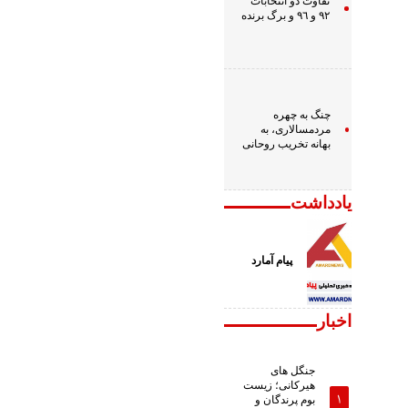
تفاوت دو انتخابات
٩٢ و ٩٦ و برگ برنده
چنگ به چهره
مردمسالاری، به
بهانه تخریب روحانی
یادداشت
پیام آمارد
اخبار
جنگل های
هیرکانی؛ زیست
بوم پرندگان و