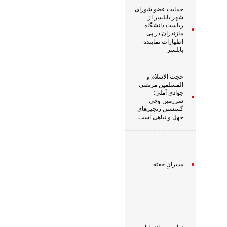
حمایت عضو شورای
شهر بابلسر از
ریاست دانشگاه
مازندران در پی
اظهارات نماینده
بابلسر
حجت الاسلام و
المسلمین مرتضی
جوادی آملی:
سرزمین وحى
گسستن زنجیرهاى
جهل و تباهى است
مدیرانِ خفته