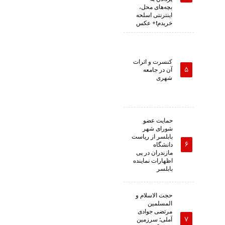
بچه‌های محل،
اینترنتی اسلحه
خریدم!+ عکس
کنسرت و اثرات
آن در جامعه
شهری
حمایت عضو
شورای شهر
بابلسر از ریاست
دانشگاه
مازندران در پی
اظهارات نماینده
بابلسر
حجت الاسلام و
المسلمین
مرتضی جوادی
آملی: سرزمین