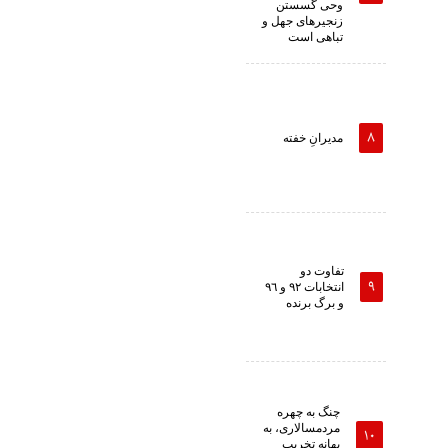
وحى گسستن
زنجیرهاى جهل و
تباهى است
مدیرانِ خفته
تفاوت دو
انتخابات ٩٢ و ٩٦
و برگ برنده
چنگ به چهره
مردمسالاری، به
بهانه تخریب