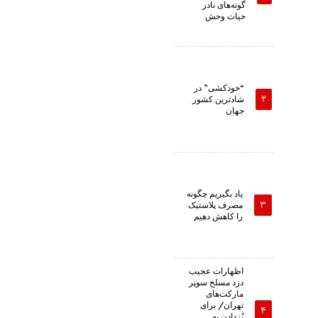
گونه‌های نادر
حیات وحش
“خودکشی” در
شادترین کشور
جهان
یاد بگیریم چگونه
مصرف پلاستیک
را کاهش دهیم
اظهارات عجیب
دزد مسلح سوپر
مارکت‌های
تهران/ برای
پُزدادن به