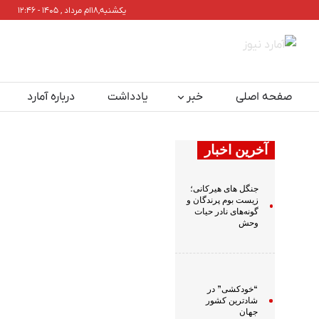
یکشنبه,۱۸ام مرداد , ۱۴۰۵ - ۱۲:۴۶
صفحه اصلی
خبر
یادداشت
درباره آمارد
آخرین اخبار
جنگل های هیرکانی؛
زیست بوم پرندگان و
گونه‌های نادر حیات
وحش
“خودکشی” در
شادترین کشور
جهان