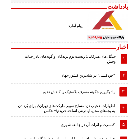
یادداشت
پیام آمارد
اخبار
جنگل های هیرکانی؛ زیست بوم پرندگان و گونه‌های نادر حیات
وحش
“خودکشی” در شادترین کشور جهان
یاد بگیریم چگونه مصرف پلاستیک را کاهش دهیم
اظهارات عجیب دزد مسلح سوپر مارکت‌های تهران/ برای پُزدادن
به بچه‌های محل، اینترنتی اسلحه خریدم!+ عکس
کنسرت و اثرات آن در جامعه شهری
حمایت عضو شورای شهر بابلسر از ریاست دانشگاه مازندران در