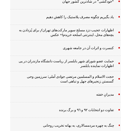
“خودکشی” در شادترین کشور جهان
یاد بگیریم چگونه مصرف پلاستیک را کاهش دهیم
اظهارات عجیب دزد مسلح سوپر مارکت‌های تهران/ برای پُزدادن به
بچه‌های محل، اینترنتی اسلحه خریدم!+ عکس
کنسرت و اثرات آن در جامعه شهری
حمایت عضو شورای شهر بابلسر از ریاست دانشگاه مازندران در پی
اظهارات نماینده بابلسر
حجت الاسلام و المسلمین مرتضی جوادی آملی: سرزمین وحى
گسستن زنجیرهاى جهل و تباهى است
مدیرانِ خفته
تفاوت دو انتخابات ٩٢ و ٩٦ و برگ برنده
چنگ به چهره مردمسالاری، به بهانه تخریب روحانی