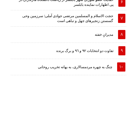
پی اظهارات نماینده بابلسر
حجت الاسلام و المسلمین مرتضی جوادی آملی: سرزمین وحى
گسستن زنجیرهاى جهل و تباهى است
مدیرانِ خفته
تفاوت دو انتخابات ٩٢ و ٩٦ و برگ برنده
چنگ به چهره مردمسالاری، به بهانه تخریب روحانی