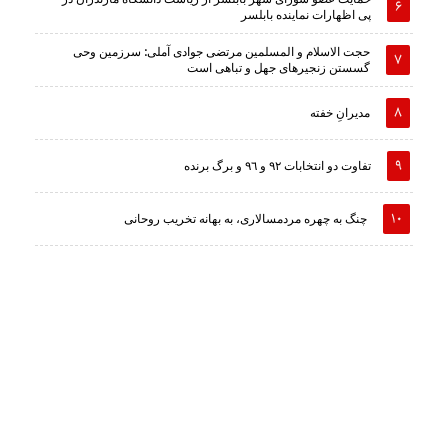
پی اظهارات نماینده بابلسر
حجت الاسلام و المسلمین مرتضی جوادی آملی: سرزمین وحى
گسستن زنجیرهاى جهل و تباهى است
مدیرانِ خفته
تفاوت دو انتخابات ٩٢ و ٩٦ و برگ برنده
چنگ به چهره مردمسالاری، به بهانه تخریب روحانی