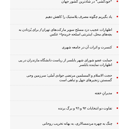
“خودکشی” در شادترین کشور جهان
یاد بگیریم چگونه مصرف پلاستیک را کاهش دهیم
اظهارات عجیب دزد مسلح سوپر مارکت‌های تهران/ برای پُزدادن به
بچه‌های محل، اینترنتی اسلحه خریدم!+ عکس
کنسرت و اثرات آن در جامعه شهری
حمایت عضو شورای شهر بابلسر از ریاست دانشگاه مازندران در پی
اظهارات نماینده بابلسر
حجت الاسلام و المسلمین مرتضی جوادی آملی: سرزمین وحى
گسستن زنجیرهاى جهل و تباهى است
مدیرانِ خفته
تفاوت دو انتخابات ٩٢ و ٩٦ و برگ برنده
چنگ به چهره مردمسالاری، به بهانه تخریب روحانی