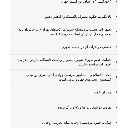
“خودکشی” در شادترین کشور جهان
یاد بگیریم چگونه مصرف پلاستیک را کاهش دهیم
اظهارات عجیب دزد مسلح سوپر مارکت‌های تهران/ برای پُزدادن به
بچه‌های محل، اینترنتی اسلحه خریدم!+ عکس
کنسرت و اثرات آن در جامعه شهری
حمایت عضو شورای شهر بابلسر از ریاست دانشگاه مازندران در پی
اظهارات نماینده بابلسر
حجت الاسلام و المسلمین مرتضی جوادی آملی: سرزمین وحى
گسستن زنجیرهاى جهل و تباهى است
مدیرانِ خفته
تفاوت دو انتخابات ٩٢ و ٩٦ و برگ برنده
چنگ به چهره مردمسالاری، به بهانه تخریب روحانی