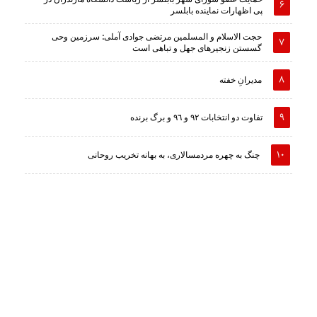
پی اظهارات نماینده بابلسر
حجت الاسلام و المسلمین مرتضی جوادی آملی: سرزمین وحى
گسستن زنجیرهاى جهل و تباهى است
مدیرانِ خفته
تفاوت دو انتخابات ٩٢ و ٩٦ و برگ برنده
چنگ به چهره مردمسالاری، به بهانه تخریب روحانی