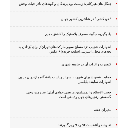
جنگل های هیرکانی؛ زیست بوم پرندگان و گونه‌های نادر حیات وحش
“خودکشی” در شادترین کشور جهان
یاد بگیریم چگونه مصرف پلاستیک را کاهش دهیم
اظهارات عجیب دزد مسلح سوپر مارکت‌های تهران/ برای پُزدادن به
بچه‌های محل، اینترنتی اسلحه خریدم!+ عکس
کنسرت و اثرات آن در جامعه شهری
حمایت عضو شورای شهر بابلسر از ریاست دانشگاه مازندران در پی
اظهارات نماینده بابلسر
حجت الاسلام و المسلمین مرتضی جوادی آملی: سرزمین وحى
گسستن زنجیرهاى جهل و تباهى است
مدیرانِ خفته
تفاوت دو انتخابات ٩٢ و ٩٦ و برگ برنده