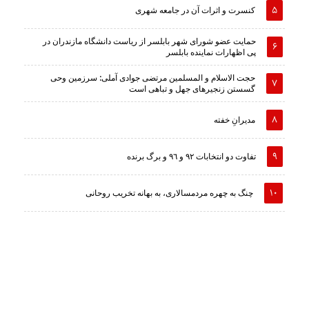
کنسرت و اثرات آن در جامعه شهری
حمایت عضو شورای شهر بابلسر از ریاست دانشگاه مازندران در
پی اظهارات نماینده بابلسر
حجت الاسلام و المسلمین مرتضی جوادی آملی: سرزمین وحى
گسستن زنجیرهاى جهل و تباهى است
مدیرانِ خفته
تفاوت دو انتخابات ٩٢ و ٩٦ و برگ برنده
چنگ به چهره مردمسالاری، به بهانه تخریب روحانی